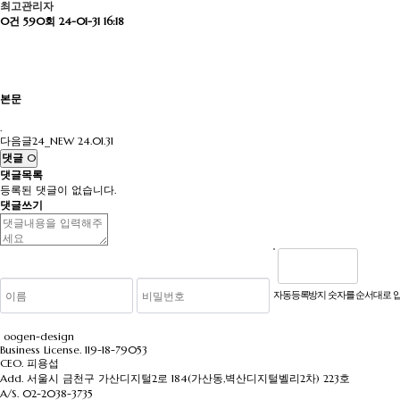
최고관리자
0건
590회
24-01-31 16:18
본문
.
다음글
24_NEW
24.01.31
댓글
0
댓글목록
등록된 댓글이 없습니다.
댓글쓰기
자동등록방지 숫자를 순서대로 
oogen-design
Business License. 119-18-79053
CEO. 피용섭
Add. 서울시 금천구 가산디지털2로 184(가산동,벽산디지털벨리2차) 223호
A/S.
02-2038-3735