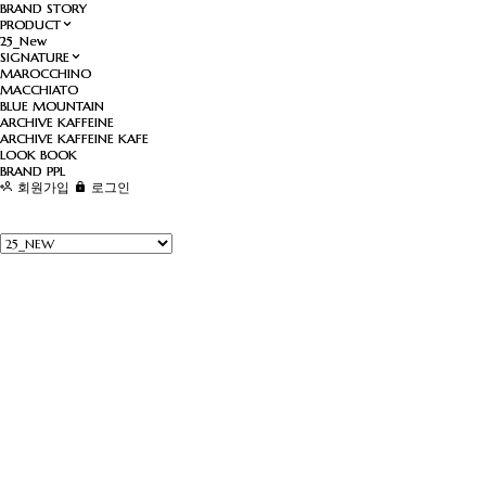
BRAND STORY
BRAND STORY
PRODUCT
PRODUCT
25_New
25_New
SIGNATURE
SIGNATURE
MAROCCHINO
MAROCCHINO
MACCHIATO
MACCHIATO
BLUE MOUNTAIN
BLUE MOUNTAIN
ARCHIVE KAFFEINE
ARCHIVE KAFFEINE
ARCHIVE KAFFEINE KAFE
ARCHIVE KAFFEINE KAFE
LOOK BOOK
LOOK BOOK
BRAND PPL
BRAND PPL
회원가입
로그인